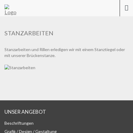
Previous
Nex
Togg
navi
STANZARBEITEN
Stanzarbeiten und Rillen erledigen wir mit einem Stanztiegel oder
mit unserer Brückenstanze.
UNSER ANGEBOT
Beschriftungen
Grafik / Design / Gestaltung