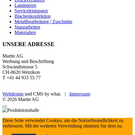
Laminieren
Serviceleistungen
Blachenkonfektion
Metallbearbeitung / Zuschnitte
Stanzarbeiten
Materialien
UNSERE ADRESSE
Martin AG
Werbung und Beschriftung
Schwändistrasse 5
CH-8620 Wetzikon
T +41 44 933 55 77
Webdesign
und CMS by what. |
Impressum
© 2026 Martin AG
Diese Seite verwendet Cookies, um die Nutzerfreundlichkeit zu
verbessern. Mit der weiteren Verwendung stimmen Sie dem zu.