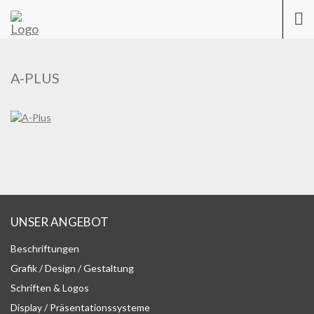
Previous
Nex
Togg
navi
A-PLUS
UNSER ANGEBOT
Beschriftungen
Grafik / Design / Gestaltung
Schriften & Logos
Display / Präsentationssysteme