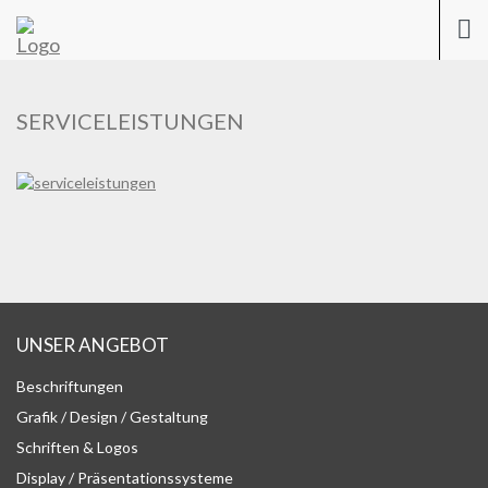
Previous
Nex
Togg
navi
SERVICELEISTUNGEN
UNSER ANGEBOT
Beschriftungen
Grafik / Design / Gestaltung
Schriften & Logos
Display / Präsentationssysteme